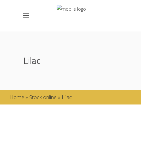
Lilac
Home
»
Stock online
»
Lilac