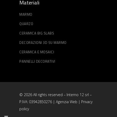
Materiali
MARMO
QUARZO
CERAMICA BIG SLABS
DECORAZIONI 3D SU MARMO
CERAMICA E MOSAICI
PANNELLI DECORATIVI
© 2026 All rights reserved – Interno 12 srl –
P.IVA: 03942850276 |
Agenzia Web
|
Privacy
policy