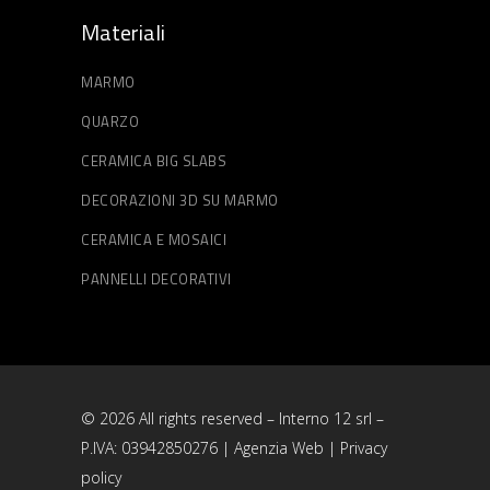
Materiali
MARMO
QUARZO
CERAMICA BIG SLABS
DECORAZIONI 3D SU MARMO
CERAMICA E MOSAICI
PANNELLI DECORATIVI
© 2026 All rights reserved – Interno 12 srl –
P.IVA: 03942850276 |
Agenzia Web
|
Privacy
policy